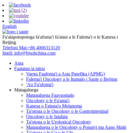
English
Fa'alapotopotoga fa'afoma'i fa'atasi a le Falema'i o le Kanesa i
Beijing
Telefoni Mai:
+86 4006313120
Imeli:
info@bjsohchina.com
Aiga
Faatatau ia tatou
Vaega Faafoma'i a Asia Pasefika (APMG)
Falema'i Oncology a le Itumalo i Saute o Beijing
'Au Fa'afoma'i
Matagaluega
Matagaluega Faavaomalo
Oncology o le Fa'ama'i
Kanesa o Fatuga'o Melanoma
Ta'otoga o le Oncology o le Gastrointestinal
Oncology o le fatafata
Ta'otoga o le Urological Oncology
Matagaluega o le Oncology o Ponaivi ma Aano Malū
Ta'otoga o le Ua o le Ulu