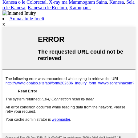
Kanesa o le Colorectal
,
X-ray ma Mammogram Saina
,
Kanesa
,
Sela
o le Kanesa
,
Kanesa o le Rectum
,
Kamupani
,
Auina atu le Imeli
x