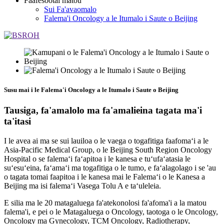
Faafesootai matou
Sui Fa'avaomalo
Falema'i Oncology a le Itumalo i Saute o Beijing
Susu mai i le Falema'i Oncology a le Itumalo i Saute o Beijing
Tausiga, fa'amalolo ma fa'amalieina tagata ma'i
ta'itasi
I le avea ai ma se sui lauiloa o le vaega o togafitiga faafomaʻi a le
Asia-Pacific Medical Group, o le Beijing South Region Oncology
Hospital o se falemaʻi faʻapitoa i le kanesa e tuʻufaʻatasia le
suʻesuʻeina, faʻamaʻi ma togafitiga o le tumo, e faʻalagolago i se 'au
o tagata tomai faapitoa i le kanesa mai le Falemaʻi o le Kanesa a
Beijing ma isi falemaʻi Vasega Tolu A e taʻuleleia.
E silia ma le 20 matagaluega fa'atekonolosi fa'afoma'i a la matou
falema'i, e pei o le Matagaluega o Oncology, taotoga o le Oncology,
Oncology ma Gynecology, TCM Oncology, Radiotherapy,