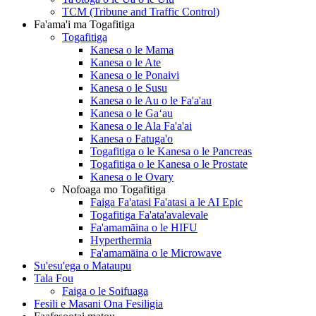
TCM (Tribune and Traffic Control)
Fa'ama'i ma Togafitiga
Togafitiga
Kanesa o le Mama
Kanesa o le Ate
Kanesa o le Ponaivi
Kanesa o le Susu
Kanesa o le Au o le Fa'a'au
Kanesa o le Gaʻau
Kanesa o le Ala Fa'a'ai
Kanesa o Fatuga'o
Togafitiga o le Kanesa o le Pancreas
Togafitiga o le Kanesa o le Prostate
Kanesa o le Ovary
Nofoaga mo Togafitiga
Faiga Fa'atasi Fa'atasi a le AI Epic
Togafitiga Fa'ata'avalevale
Fa'amamāina o le HIFU
Hyperthermia
Fa'amamāina o le Microwave
Su'esu'ega o Mataupu
Tala Fou
Faiga o le Soifuaga
Fesili e Masani Ona Fesiligia