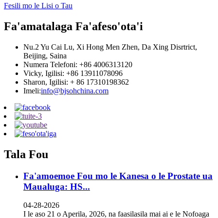
Fesili mo le Lisi o Tau
Fa'amatalaga Fa'afeso'ota'i
Nu.2 Yu Cai Lu, Xi Hong Men Zhen, Da Xing Disrtrict,
Beijing, Saina
Numera Telefoni: +86 4006313120
Vicky, Igilisi: +86 13911078096
Sharon, Igilisi: + 86 17310198362
Imeli:
info@bjsohchina.com
Tala Fou
Fa'amoemoe Fou mo le Kanesa o le Prostate ua
Maualuga: HS...
04-28-2026
I le aso 21 o Aperila, 2026, na faasilasila mai ai e le Nofoaga