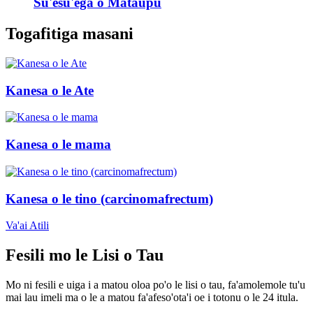
Su'esu'ega o Mataupu
Togafitiga masani
Kanesa o le Ate
Kanesa o le mama
Kanesa o le tino (carcinomafrectum)
Va'ai Atili
Fesili mo le Lisi o Tau
Mo ni fesili e uiga i a matou oloa po'o le lisi o tau, fa'amolemole tu'u
mai lau imeli ma o le a matou fa'afeso'ota'i oe i totonu o le 24 itula.