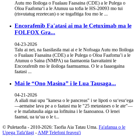
Autu mo Iloiloga o Fualaau Faasaina (CDE) a le Pulega o
Oloa Faafomaʻi a le Atunuu ua tofia le HS-20093 mo tui
(risvutatug rezetecan) o se togafitiga fou mo le ...
Encorafenib Fa'atasi ai ma le Cetuximab ma le
FOLFOX Gra...
04-23-2026
Talu ai nei, na faasilasila mai ai e le Nofoaga Autu mo Iloiloga
o Fualaau Faasaina (CDE) a le Pulega o Oloa Faafoma’i a le
Atunuu o Saina (NMPA) ua faamaonia faavaitaimi le
Encorafenib mo le iloiloga faamuamua. O le a faaaogaina
faatasi ...
Mai le “Ono Masina” i le Lua Tausaga...
04-21-2026
A aliali mai upu "kanesa o le pancreas" i se lipoti o suʻesuʻega
—aemaise lava pe a o faatasi ma le "25 metastases o le ate"—
e le mafaitaulia aiga ua lofituina i le faanoanoa. O lenei
faamai, ua taʻua o le t...
© Puletaofia - 2010-2026: Taofia Aia Tatau Uma.
Fa'afanua o le
Upega Tafa'ilagi
-
AMP Telefoni feavea'i