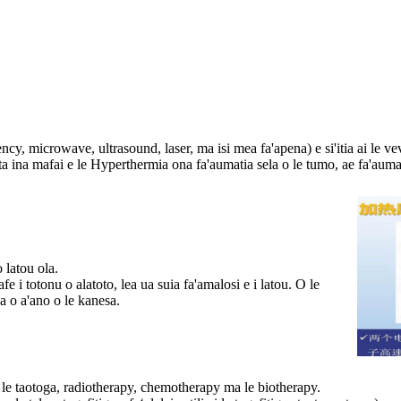
, microwave, ultrasound, laser, ma isi mea fa'apena) e si'itia ai le vevela
ta ina mafai e le Hyperthermia ona fa'aumatia sela o le tumo, ae fa'aumati
o latou ola.
tafe i totonu o alatoto, lea ua suia fa'amalosi e i latou. O le
ga o a'ano o le kanesa.
a le taotoga, radiotherapy, chemotherapy ma le biotherapy.