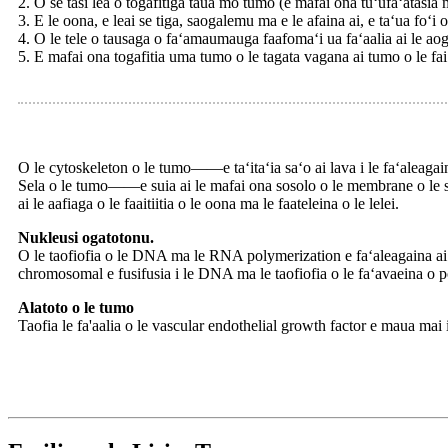
2. O se tasi lea o togafitiga taua mo tumo (e mafai ona tuʻufaʻatasia ma 
3. E le oona, e leai se tiga, saogalemu ma e le afaina ai, e taʻua foʻi 
4. O le tele o tausaga o faʻamaumauga faafomaʻi ua faʻaalia ai le aog
5. E mafai ona togafitia uma tumo o le tagata vagana ai tumo o le fai
O le cytoskeleton o le tumo——e taʻitaʻia saʻo ai lava i le faʻaleagai
Sela o le tumo——e suia ai le mafai ona sosolo o le membrane o le sel
ai le aafiaga o le faaitiitia o le oona ma le faateleina o le lelei.
Nukleusi ogatotonu.
O le taofiofia o le DNA ma le RNA polymerization e faʻaleagaina ai l
chromosomal e fusifusia i le DNA ma le taofiofia o le faʻavaeina o p
Alatoto o le tumo
Taofia le fa'aalia o le vascular endothelial growth factor e maua mai