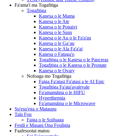
Fa'ama'i ma Togafitiga
Togafitiga
Kanesa o le Mama
Kanesa o le Ate
Kanesa o le Ponaivi
Kanesa o le Susu
Kanesa o le Au o le Fa'a'au
Kanesa o le Gaʻau
Kanesa o le Ala Fa'a'ai
Kanesa o Fatuga'o
Togafitiga o le Kanesa o le Pancreas
Togafitiga o le Kanesa o le Prostate
Kanesa o le Ovary
Nofoaga mo Togafitiga
Faiga Fa'atasi Fa'atasi a le AI Epic
Togafitiga Fa'ata'avalevale
Fa'amamāina o le HIFU
Hyperthermia
Fa'amamāina o le Microwave
Su'esu'ega o Mataupu
Tala Fou
Faiga o le Soifuaga
Fesili e Masani Ona Fesiligia
Faafesootai matou