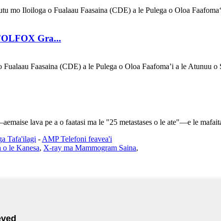
 Autu mo Iloiloga o Fualaau Faasaina (CDE) a le Pulega o Oloa Faafomaʻi
 FOLFOX Gra...
ga o Fualaau Faasaina (CDE) a le Pulega o Oloa Faafoma’i a le Atunuu 
aemaise lava pe a o faatasi ma le "25 metastases o le ate"—e le mafaitaul
a Tafa'ilagi
-
AMP Telefoni feavea'i
a o le Kanesa
,
X-ray ma Mammogram Saina
,