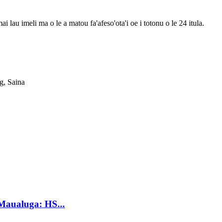
ai lau imeli ma o le a matou fa'afeso'ota'i oe i totonu o le 24 itula.
g, Saina
Maualuga: HS...