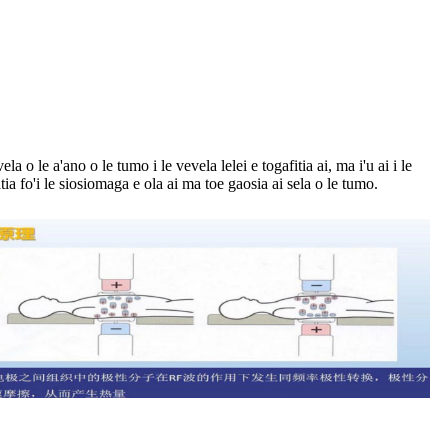
 o le a'ano o le tumo i le vevela lelei e togafitia ai, ma i'u ai i le
a fo'i le siosiomaga e ola ai ma toe gaosia ai sela o le tumo.