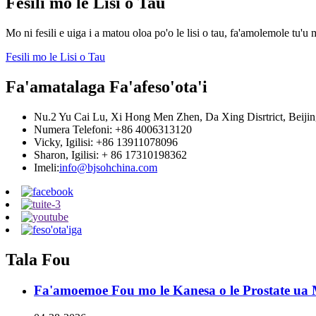
Fesili mo le Lisi o Tau
Mo ni fesili e uiga i a matou oloa po'o le lisi o tau, fa'amolemole tu'u m
Fesili mo le Lisi o Tau
Fa'amatalaga Fa'afeso'ota'i
Nu.2 Yu Cai Lu, Xi Hong Men Zhen, Da Xing Disrtrict, Beijin
Numera Telefoni: +86 4006313120
Vicky, Igilisi: +86 13911078096
Sharon, Igilisi: + 86 17310198362
Imeli:
info@bjsohchina.com
Tala Fou
Fa'amoemoe Fou mo le Kanesa o le Prostate ua 