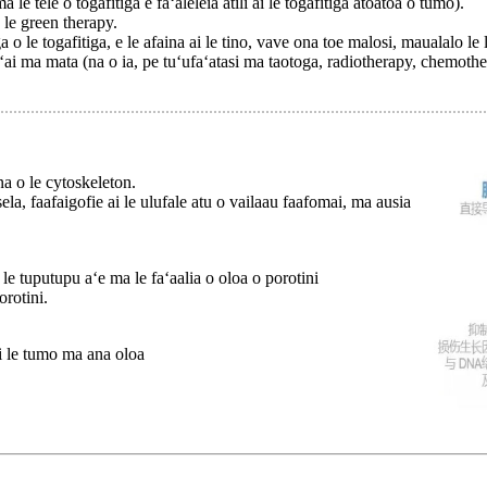
le tele o togafitiga e faʻaleleia atili ai le togafitiga atoatoa o tumo).
o le green therapy.
a o le togafitiga, e le afaina ai le tino, vave ona toe malosi, maualalo 
ʻai ma mata (na o ia, pe tuʻufaʻatasi ma taotoga, radiotherapy, chemother
na o le cytoskeleton.
a, faafaigofie ai le ulufale atu o vailaau faafomai, ma ausia
e tuputupu aʻe ma le faʻaalia o oloa o porotini
orotini.
 i le tumo ma ana oloa