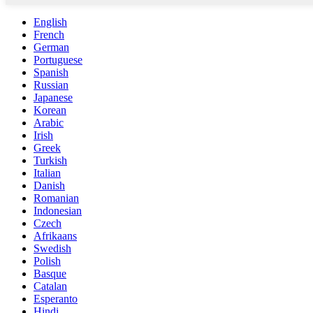
English
French
German
Portuguese
Spanish
Russian
Japanese
Korean
Arabic
Irish
Greek
Turkish
Italian
Danish
Romanian
Indonesian
Czech
Afrikaans
Swedish
Polish
Basque
Catalan
Esperanto
Hindi