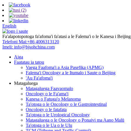
English
Fa'alapotopotoga fa'afoma'i fa'atasi a le Falema'i o le Kanesa i Beijing
Telefoni Mai:
+86 4006313120
Imeli:
info@bjsohchina.com
Aiga
Faatatau ia tatou
Vaega Faafoma'i a Asia Pasefika (APMG)
Falema'i Oncology a le Itumalo i Saute o Beijing
'Au Fa'afoma'i
Matagaluega
Matagaluega Faavaomalo
Oncology o le Fa'ama'i
Kanesa o Fatuga'o Melanoma
Ta'otoga o le Oncology o le Gastrointestinal
Oncology o le fatafata
Ta'otoga o le Urological Oncology
Matagaluega o le Oncology o Ponaivi ma Aano Malū
Ta'otoga o le Ua o le Ulu
TCM (Tribune and Traffic Control)