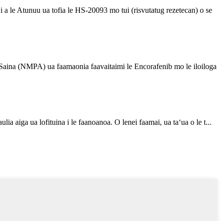
 a le Atunuu ua tofia le HS-20093 mo tui (risvutatug rezetecan) o se
o Saina (NMPA) ua faamaonia faavaitaimi le Encorafenib mo le iloiloga
ia aiga ua lofituina i le faanoanoa. O lenei faamai, ua taʻua o le t...