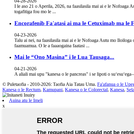
04-28-2026
I le aso 21 o Aperila, 2026, na faasilasila mai ai e le Nofoaga
togafitiga fou mo le ...
Encorafenib Fa'atasi ai ma le Cetuximab ma le
04-23-2026
Talu ai nei, na faasilasila mai ai e le Nofoaga Autu mo Iloilo
faamuamua. O le a faaaogaina faatasi ...
Mai le “Ono Masina” i le Lua Tausaga...
04-21-2026
A aliali mai upu "kanesa o le pancreas" i se lipoti o suʻesuʻega—
© Puletaofia - 2010-2026: Taofia Aia Tatau Uma.
Fa'afanua o le Upeg
Kanesa o le Rectum
,
Kamupani
,
Kanesa o le Colorectal
,
Kanesa
,
Sel
Auina atu le Imeli
x