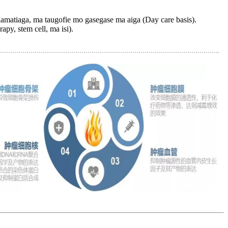
le lamatiaga, ma taugofie mo gasegase ma aiga (Day care basis).
apy, stem cell, ma isi).