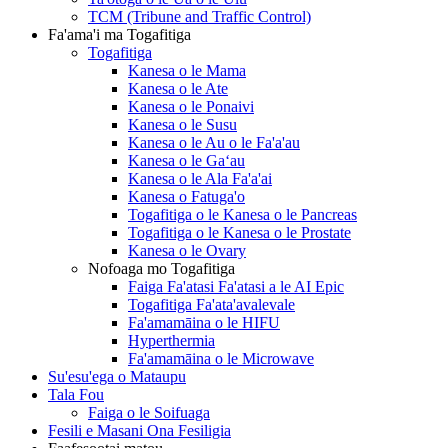
TCM (Tribune and Traffic Control)
Fa'ama'i ma Togafitiga
Togafitiga
Kanesa o le Mama
Kanesa o le Ate
Kanesa o le Ponaivi
Kanesa o le Susu
Kanesa o le Au o le Fa'a'au
Kanesa o le Gaʻau
Kanesa o le Ala Fa'a'ai
Kanesa o Fatuga'o
Togafitiga o le Kanesa o le Pancreas
Togafitiga o le Kanesa o le Prostate
Kanesa o le Ovary
Nofoaga mo Togafitiga
Faiga Fa'atasi Fa'atasi a le AI Epic
Togafitiga Fa'ata'avalevale
Fa'amamāina o le HIFU
Hyperthermia
Fa'amamāina o le Microwave
Su'esu'ega o Mataupu
Tala Fou
Faiga o le Soifuaga
Fesili e Masani Ona Fesiligia