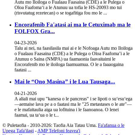
Autu mo Iloiloga o Fualaau Faasaina (CDE) a le Pulega o
Oloa Faafomaʻi a le Atunuu ua tofia le HS-20093 mo tui
(risvutatug rezetecan) o se togafitiga fou mo le ...
Encorafenib Fa'atasi ai ma le Cetuximab ma le
FOLFOX Gra...
04-23-2026
Talu ai nei, na faasilasila mai ai e le Nofoaga Autu mo Iloiloga
o Fualaau Faasaina (CDE) a le Pulega o Oloa Faafoma’i a le
Atunuu o Saina (NMPA) ua faamaonia faavaitaimi le
Encorafenib mo le iloiloga faamuamua. O le a faaaogaina
faatasi ...
Mai le “Ono Masina” i le Lua Tausaga...
04-21-2026
A aliali mai upu "kanesa o le pancreas" i se lipoti o suʻesuʻega
—aemaise lava pe a o faatasi ma le "25 metastases o le ate"—
e le mafaitaulia aiga ua lofituina i le faanoanoa. O lenei
faamai, ua taʻua o le t...
© Puletaofia - 2010-2026: Taofia Aia Tatau Uma.
Fa'afanua o le
Upega Tafa'ilagi
-
AMP Telefoni feavea'i