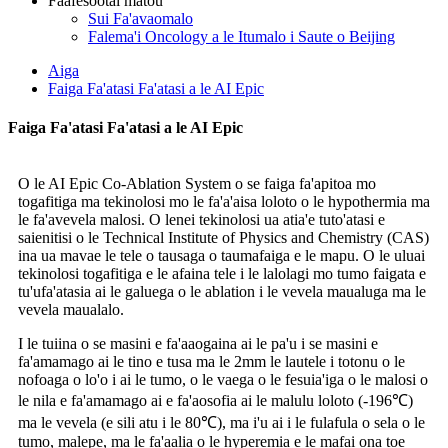
Faafesootai matou
Sui Fa'avaomalo
Falema'i Oncology a le Itumalo i Saute o Beijing
Aiga
Faiga Fa'atasi Fa'atasi a le AI Epic
Faiga Fa'atasi Fa'atasi a le AI Epic
O le AI Epic Co-Ablation System o se faiga fa'apitoa mo
togafitiga ma tekinolosi mo le fa'a'aisa loloto o le hypothermia ma
le fa'avevela malosi. O lenei tekinolosi ua atia'e tuto'atasi e
saienitisi o le Technical Institute of Physics and Chemistry (CAS)
ina ua mavae le tele o tausaga o taumafaiga e le mapu. O le uluai
tekinolosi togafitiga e le afaina tele i le lalolagi mo tumo faigata e
tu'ufa'atasia ai le galuega o le ablation i le vevela maualuga ma le
vevela maualalo.
I le tuiina o se masini e fa'aaogaina ai le pa'u i se masini e
fa'amamago ai le tino e tusa ma le 2mm le lautele i totonu o le
nofoaga o lo'o i ai le tumo, o le vaega o le fesuia'iga o le malosi o
le nila e fa'amamago ai e fa'aosofia ai le malulu loloto (-196℃)
ma le vevela (e sili atu i le 80℃), ma i'u ai i le fulafula o sela o le
tumo, malepe, ma le fa'aalia o le hyperemia e le mafai ona toe