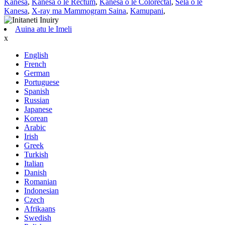
Kanesa
,
Kanesa o le Rectum
,
Kanesa o le Colorectal
,
Sela o le
Kanesa
,
X-ray ma Mammogram Saina
,
Kamupani
,
Auina atu le Imeli
x
English
French
German
Portuguese
Spanish
Russian
Japanese
Korean
Arabic
Irish
Greek
Turkish
Italian
Danish
Romanian
Indonesian
Czech
Afrikaans
Swedish