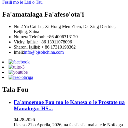
Fesili mo le Lisi o Tau
Fa'amatalaga Fa'afeso'ota'i
Nu.2 Yu Cai Lu, Xi Hong Men Zhen, Da Xing Disrtrict,
Beijing, Saina
Numera Telefoni: +86 4006313120
Vicky, Igilisi: +86 13911078096
Sharon, Igilisi: + 86 17310198362
Imeli:
info@bjsohchina.com
Tala Fou
Fa'amoemoe Fou mo le Kanesa o le Prostate ua
Maualuga: HS...
04-28-2026
I le aso 21 o Aperila, 2026, na faasilasila mai ai e le Nofoaga