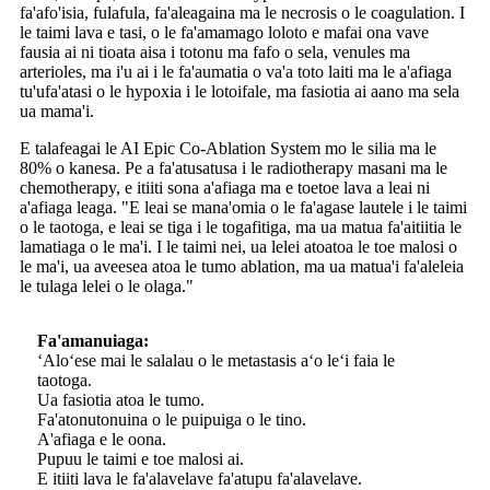
fa'afo'isia, fulafula, fa'aleagaina ma le necrosis o le coagulation. I
le taimi lava e tasi, o le fa'amamago loloto e mafai ona vave
fausia ai ni tioata aisa i totonu ma fafo o sela, venules ma
arterioles, ma i'u ai i le fa'aumatia o va'a toto laiti ma le a'afiaga
tu'ufa'atasi o le hypoxia i le lotoifale, ma fasiotia ai aano ma sela
ua mama'i.
E talafeagai le AI Epic Co-Ablation System mo le silia ma le
80% o kanesa. Pe a fa'atusatusa i le radiotherapy masani ma le
chemotherapy, e itiiti sona a'afiaga ma e toetoe lava a leai ni
a'afiaga leaga. "E leai se mana'omia o le fa'agase lautele i le taimi
o le taotoga, e leai se tiga i le togafitiga, ma ua matua fa'aitiitia le
lamatiaga o le ma'i. I le taimi nei, ua lelei atoatoa le toe malosi o
le ma'i, ua aveesea atoa le tumo ablation, ma ua matua'i fa'aleleia
le tulaga lelei o le olaga."
Fa'amanuiaga:
ʻAloʻese mai le salalau o le metastasis aʻo leʻi faia le
taotoga.
Ua fasiotia atoa le tumo.
Fa'atonutonuina o le puipuiga o le tino.
A'afiaga e le oona.
Pupuu le taimi e toe malosi ai.
E itiiti lava le fa'alavelave fa'atupu fa'alavelave.