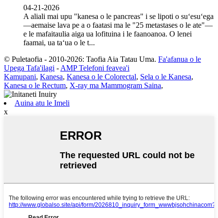
04-21-2026
A aliali mai upu "kanesa o le pancreas" i se lipoti o suʻesuʻega
—aemaise lava pe a o faatasi ma le "25 metastases o le ate"—
e le mafaitaulia aiga ua lofituina i le faanoanoa. O lenei
faamai, ua taʻua o le t...
© Puletaofia - 2010-2026: Taofia Aia Tatau Uma.
Fa'afanua o le
Upega Tafa'ilagi
-
AMP Telefoni feavea'i
Kamupani
,
Kanesa
,
Kanesa o le Colorectal
,
Sela o le Kanesa
,
Kanesa o le Rectum
,
X-ray ma Mammogram Saina
,
Auina atu le Imeli
x