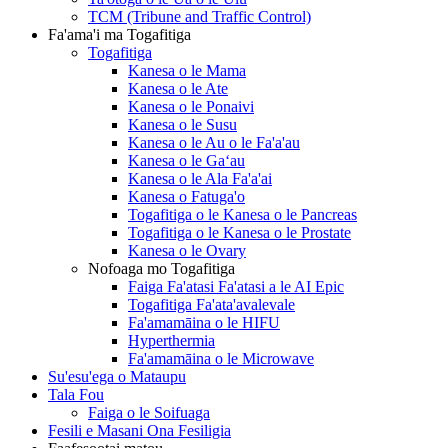
TCM (Tribune and Traffic Control)
Fa'ama'i ma Togafitiga
Togafitiga
Kanesa o le Mama
Kanesa o le Ate
Kanesa o le Ponaivi
Kanesa o le Susu
Kanesa o le Au o le Fa'a'au
Kanesa o le Gaʻau
Kanesa o le Ala Fa'a'ai
Kanesa o Fatuga'o
Togafitiga o le Kanesa o le Pancreas
Togafitiga o le Kanesa o le Prostate
Kanesa o le Ovary
Nofoaga mo Togafitiga
Faiga Fa'atasi Fa'atasi a le AI Epic
Togafitiga Fa'ata'avalevale
Fa'amamāina o le HIFU
Hyperthermia
Fa'amamāina o le Microwave
Su'esu'ega o Mataupu
Tala Fou
Faiga o le Soifuaga
Fesili e Masani Ona Fesiligia