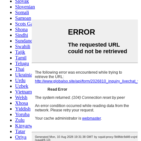
Slovak
Slovenian
Somali
Samoan
Scots Gaelic
Shona
Sindhi
Sundanese
Swahili
Tajik
Tamil
Telugu
Thai
Ukrainian
Urdu
Uzbek
Vietnamese
Welsh
Xhosa
Yiddish
Yoruba
Zulu
Kinyarwanda
Tatar
Oriya