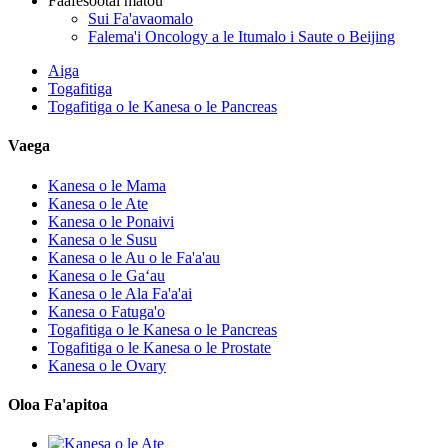
Faafesootai matou
Sui Fa'avaomalo
Falema'i Oncology a le Itumalo i Saute o Beijing
Aiga
Togafitiga
Togafitiga o le Kanesa o le Pancreas
Vaega
Kanesa o le Mama
Kanesa o le Ate
Kanesa o le Ponaivi
Kanesa o le Susu
Kanesa o le Au o le Fa'a'au
Kanesa o le Gaʻau
Kanesa o le Ala Fa'a'ai
Kanesa o Fatuga'o
Togafitiga o le Kanesa o le Pancreas
Togafitiga o le Kanesa o le Prostate
Kanesa o le Ovary
Oloa Fa'apitoa