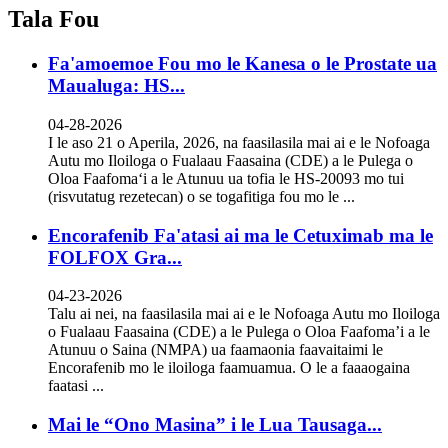
Tala Fou
Fa'amoemoe Fou mo le Kanesa o le Prostate ua
Maualuga: HS...
04-28-2026
I le aso 21 o Aperila, 2026, na faasilasila mai ai e le Nofoaga
Autu mo Iloiloga o Fualaau Faasaina (CDE) a le Pulega o
Oloa Faafomaʻi a le Atunuu ua tofia le HS-20093 mo tui
(risvutatug rezetecan) o se togafitiga fou mo le ...
Encorafenib Fa'atasi ai ma le Cetuximab ma le
FOLFOX Gra...
04-23-2026
Talu ai nei, na faasilasila mai ai e le Nofoaga Autu mo Iloiloga
o Fualaau Faasaina (CDE) a le Pulega o Oloa Faafoma’i a le
Atunuu o Saina (NMPA) ua faamaonia faavaitaimi le
Encorafenib mo le iloiloga faamuamua. O le a faaaogaina
faatasi ...
Mai le “Ono Masina” i le Lua Tausaga...