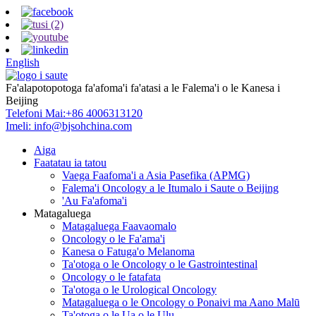
English
Fa'alapotopotoga fa'afoma'i fa'atasi a le Falema'i o le Kanesa i
Beijing
Telefoni Mai:
+86 4006313120
Imeli:
info@bjsohchina.com
Aiga
Faatatau ia tatou
Vaega Faafoma'i a Asia Pasefika (APMG)
Falema'i Oncology a le Itumalo i Saute o Beijing
'Au Fa'afoma'i
Matagaluega
Matagaluega Faavaomalo
Oncology o le Fa'ama'i
Kanesa o Fatuga'o Melanoma
Ta'otoga o le Oncology o le Gastrointestinal
Oncology o le fatafata
Ta'otoga o le Urological Oncology
Matagaluega o le Oncology o Ponaivi ma Aano Malū
Ta'otoga o le Ua o le Ulu