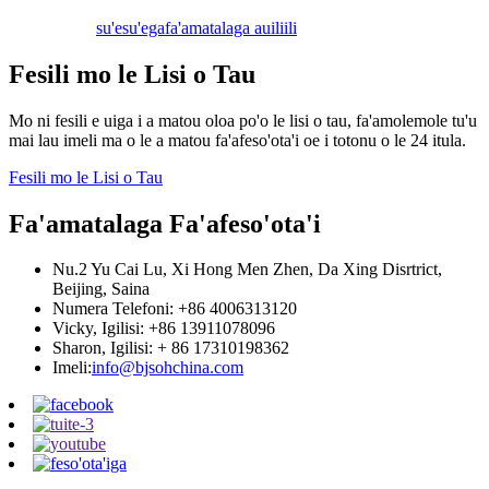
su'esu'ega
fa'amatalaga auiliili
Fesili mo le Lisi o Tau
Mo ni fesili e uiga i a matou oloa po'o le lisi o tau, fa'amolemole tu'u
mai lau imeli ma o le a matou fa'afeso'ota'i oe i totonu o le 24 itula.
Fesili mo le Lisi o Tau
Fa'amatalaga Fa'afeso'ota'i
Nu.2 Yu Cai Lu, Xi Hong Men Zhen, Da Xing Disrtrict,
Beijing, Saina
Numera Telefoni: +86 4006313120
Vicky, Igilisi: +86 13911078096
Sharon, Igilisi: + 86 17310198362
Imeli:
info@bjsohchina.com