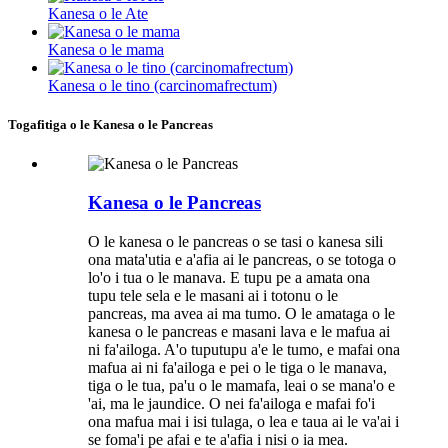
Kanesa o le Ate
Kanesa o le mama
Kanesa o le tino (carcinomafrectum)
Togafitiga o le Kanesa o le Pancreas
Kanesa o le Pancreas
O le kanesa o le pancreas o se tasi o kanesa sili
ona mata'utia e a'afia ai le pancreas, o se totoga o
lo'o i tua o le manava. E tupu pe a amata ona
tupu tele sela e le masani ai i totonu o le
pancreas, ma avea ai ma tumo. O le amataga o le
kanesa o le pancreas e masani lava e le mafua ai
ni fa'ailoga. A'o tuputupu a'e le tumo, e mafai ona
mafua ai ni fa'ailoga e pei o le tiga o le manava,
tiga o le tua, pa'u o le mamafa, leai o se mana'o e
'ai, ma le jaundice. O nei fa'ailoga e mafai fo'i
ona mafua mai i isi tulaga, o lea e taua ai le va'ai i
se foma'i pe afai e te a'afia i nisi o ia mea.