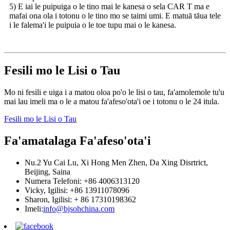
5) E iai le puipuiga o le tino mai le kanesa o sela CAR T ma e
mafai ona ola i totonu o le tino mo se taimi umi. E matuā tāua tele
i le falema'i le puipuia o le toe tupu mai o le kanesa.
Fesili mo le Lisi o Tau
Mo ni fesili e uiga i a matou oloa po'o le lisi o tau, fa'amolemole tu'u
mai lau imeli ma o le a matou fa'afeso'ota'i oe i totonu o le 24 itula.
Fesili mo le Lisi o Tau
Fa'amatalaga Fa'afeso'ota'i
Nu.2 Yu Cai Lu, Xi Hong Men Zhen, Da Xing Disrtrict,
Beijing, Saina
Numera Telefoni: +86 4006313120
Vicky, Igilisi: +86 13911078096
Sharon, Igilisi: + 86 17310198362
Imeli:
info@bjsohchina.com