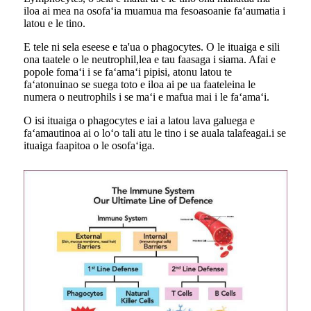
iloa ai mea na osofaʻia muamua ma fesoasoani
e faʻaumatia i
latou e le tino.
E tele ni sela eseese e ta'ua o phagocytes. O le ituaiga e sili
ona taatele o le neutrophil,
lea e tau faasaga i siama. Afai e
popole fomaʻi i se faʻamaʻi pipisi, atonu latou te
faʻatonuina
o se suega toto e iloa ai pe ua faateleina le
numera o neutrophils i se maʻi e mafua mai i le faʻamaʻi.
O isi ituaiga o phagocytes e iai a latou lava galuega e
faʻamautinoa ai o loʻo tali atu le tino i se auala talafeagai.
i se
ituaiga faapitoa o le osofaʻiga.