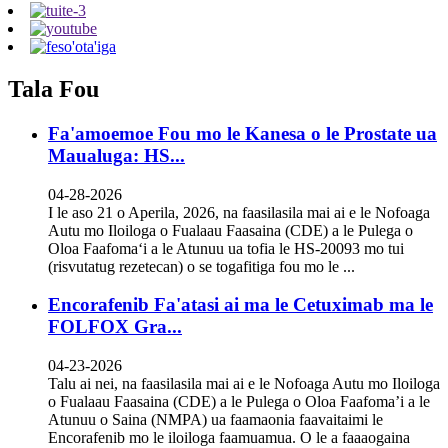
Tala Fou
Fa'amoemoe Fou mo le Kanesa o le Prostate ua
Maualuga: HS...
04-28-2026
I le aso 21 o Aperila, 2026, na faasilasila mai ai e le Nofoaga
Autu mo Iloiloga o Fualaau Faasaina (CDE) a le Pulega o
Oloa Faafomaʻi a le Atunuu ua tofia le HS-20093 mo tui
(risvutatug rezetecan) o se togafitiga fou mo le ...
Encorafenib Fa'atasi ai ma le Cetuximab ma le
FOLFOX Gra...
04-23-2026
Talu ai nei, na faasilasila mai ai e le Nofoaga Autu mo Iloiloga
o Fualaau Faasaina (CDE) a le Pulega o Oloa Faafoma’i a le
Atunuu o Saina (NMPA) ua faamaonia faavaitaimi le
Encorafenib mo le iloiloga faamuamua. O le a faaaogaina