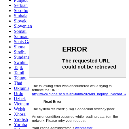
Punjabi
Serbian
Sesotho
Sinhala
Slovak
Slovenian
Somali
Samoan
Scots Gaelic
Shona
Sindhi
Sundanese
Swahili
Tajik
Tamil
Telugu
Thai
Ukrainian
Urdu
Uzbek
Vietnamese
Welsh
Xhosa
Yiddish
Yoruba