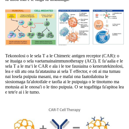
Tekonolosi o le sela T a le Chimeric antigen receptor (CAR): o
se ituaiga o sela vaetamaina
immunotherapy (ACI). E faʻaalia e le
sela T a le maʻi le CAR e ala i le toe fausiaina o kenera
tekinolosi,
lea e sili atu ona fa'atatauina ai sela T effector, e oti ai ma tumau
nai lo
sela puipuia masani, ma e mafai ona faatoilaloina le
siosiomaga fa'alotoifale e taofia ai le puipuiga o le tino
tumo ma
motusia ai le onosa'i o le tino puipuia. O se togafitiga fa'apitoa lea
e tete'e ai i le tumo.