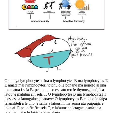
O ituaiga lymphocytes e lua o lymphocytes B ma lymphocytes T.
E amata mai lymphocytes
i totonu o le ponaivi ma nonofo ai iina
ma matua i sela B, pe latou te o ese atu mo le thymus
gland, lea
latou te matutua ai i sela T. O lymphocytes B ma lymphocytes T
e eseese a latou
galuega tauave: O lymphocytes B e pei o le faiga
fa'amiliteli a le tino, e sailia a latou
sini ma auina atu puipuiga e
loka ai. E pei o fitafita sela T, e faʻaumatia le
tagata osofaʻi ua
faʻailoa mai e le faiga faʻamatalaga.