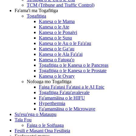
TCM (Tribune and Traffic Control)
Fa'ama'i ma Togafitiga
Togafitiga
Kanesa o le Mama
Kanesa o le Ate
Kanesa o le Ponaivi
Kanesa o le Susu
Kanesa o le Au o le Fa'a'au
Kanesa o le Gaʻau
Kanesa o le Ala Fa'a'ai
Kanesa o Fatuga'o
Togafitiga o le Kanesa o le Pancreas
Togafitiga o le Kanesa o le Prostate
Kanesa o le Ovary
Nofoaga mo Togafitiga
Faiga Fa'atasi Fa'atasi a le AI Epic
Togafitiga Fa'ata'avalevale
Fa'amamāina o le HIFU
Hyperthermia
Fa'amamāina o le Microwave
Su'esu'ega o Mataupu
Tala Fou
Faiga o le Soifuaga
Fesili e Masani Ona Fesiligia