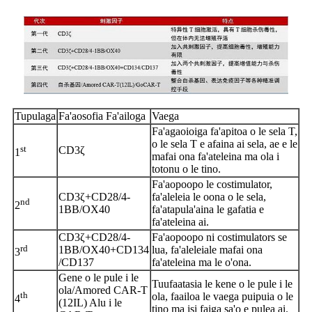
Tupulaga
Fa'aosofia
Fa'ailoga
Vaega
Fa'agaoioiga fa'apitoa o le sela T,
o le sela T e afaina ai sela, ae e le
st
CD3ζ
1
mafai ona fa'ateleina ma ola i
totonu o le tino.
Fa'aopoopo le costimulator,
CD3ζ+CD28/4-
fa'aleleia le oona o le sela,
nd
2
1BB/OX40
fa'atapula'aina le gafatia e
fa'ateleina ai.
CD3ζ+CD28/4-
Fa'aopoopo ni costimulators se
rd
1BB/OX40+CD134
lua, fa'aleleia
le mafai ona
3
/CD137
fa'ateleina ma le o'ona.
Gene o le pule i le
Tuufaatasia le kene o le pule i le
ola/Amored CAR-T
th
ola, faailoa le vaega puipuia o le
4
(12IL) Alu i le
tino ma isi faiga sa'o e pulea ai.