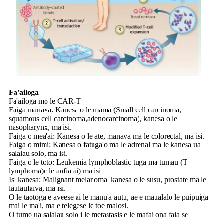
Fa'ailoga
Fa'ailoga mo le CAR-T
Faiga manava: Kanesa o le mama (Small cell carcinoma,
squamous cell carcinoma,
adenocarcinoma), kanesa o le
nasopharynx, ma isi.
Faiga o mea'ai: Kanesa o le ate, manava ma le colorectal, ma isi.
Faiga o mimi: Kanesa o fatuga'o ma le adrenal ma le kanesa ua
salalau solo, ma isi.
Faiga o le toto: Leukemia lymphoblastic tuga ma tumau (T
lymphoma)
e le aofia ai) ma isi
Isi kanesa: Malignant melanoma, kanesa o le susu, prostate ma le
laulaufaiva, ma isi.
O le taotoga e aveese ai le manu'a autu, ae e maualalo le puipuiga
mai le ma'i, ma e telegese le toe malosi.
O tumo ua salalau solo i le metastasis e le mafai ona faia se