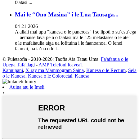
faatasi ...
Mai le “Ono Masina” i le Lua Tausaga...
04-21-2026
A aliali mai upu "kanesa o le pancreas" i se lipoti o suʻesuʻega
—aemaise lava pe a o faatasi ma le "25 metastases o le ate"—
e le mafaitaulia aiga ua lofituina i le faanoanoa. O lenei
faamai, ua taʻua o le t...
© Puletaofia - 2010-2026: Taofia Aia Tatau Uma.
Fa'afanua o le
Upega Tafa'ilagi
-
AMP Telefoni feavea'i
Kamupani
,
X-ray ma Mammogram Saina
,
Kanesa o le Rectum
,
Sela
o le Kanesa
,
Kanesa o le Colorectal
,
Kanesa
,
Auina atu le Imeli
x