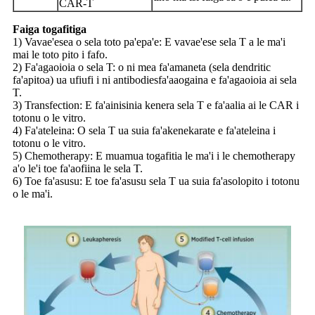
CAR-T
Faiga togafitiga
1) Vavae'esea o sela toto pa'epa'e: E vavae'ese sela T a le ma'i
mai le toto pito i fafo.
2) Fa'agaoioia o sela T: o ni mea fa'amaneta (sela dendritic
fa'apitoa) ua ufiufi i ni antibodies
fa'aaogaina e fa'agaoioia ai sela
T.
3) Transfection: E fa'ainisinia kenera sela T e fa'aalia ai le CAR i
totonu o le vitro.
4) Fa'ateleina: O sela T ua suia fa'akenekarate e fa'ateleina i
totonu o le vitro.
5) Chemotherapy: E muamua togafitia le ma'i i le chemotherapy
a'o le'i toe fa'aofiina le sela T.
6) Toe fa'asusu: E toe fa'asusu sela T ua suia fa'asolopito i totonu
o le ma'i.