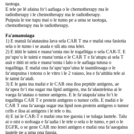
taotoga.
E tele pe lē afaina foʻi aafiaga o le chemotherapy ma le
radiotherapy i le chemotherapy ma le radiotherapy.
Puipuia le toe tupu mai o le tumo pe a uma se taotoga,
chemotherapy ma le radiotherapy.
Fa'amanuiaga
1) E matuā fa'atatauina lava sela CAR T ma e mafai ona fasiotia
sela o le tumo i se auala e sili atu ona lelei.
2) E itiiti le taimi e manaʻomia mo le togafitiga o sela CAR-T. E
puʻupuʻu le taimi e manaʻomia e le CAR T e faʻatupu ai sela T
auā e itiiti ni sela e manaʻomia i lalo o le aafiaga tutusa o
togafitiga. E mafai ona faʻapuʻupuʻuina le taamilosaga o le
faʻatupuina i totonu o le vitro i le 2 vaiaso, lea e faʻaitiitia tele ai
le taimi faʻatali.
3) E le gata ina mafai e le CAR ona iloa peptide antigens, ae
faʻapea foʻi ma sugar ma lipid antigens, ma faʻalauteleina ai le
vaega faʻatatau o tumor antigens. E le faʻatapulaʻaina foʻi le
togafitiga CAR T e protein antigens o tumor cells. E mafai e le
CAR T ona faʻaaoga sugar ma lipid non-protein antigens o tumor
cells e iloa ai antigens i le tele o itu.
4) E iai le CAR-T e mafai ona toe gaosia i se tulaga lautele. Talu
ai o nisi o nofoaga e faʻaalia i le tele o sela o le tumo, e pei o le
EGFR, o se gene CAR mo lenei antigen e mafai ona faʻaaogaina
lautele pe a uma ona fausia.