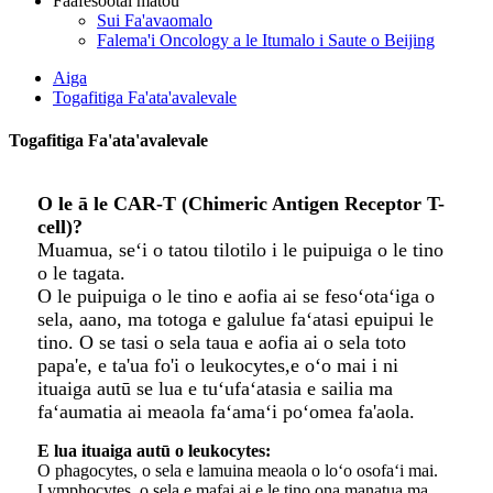
Faafesootai matou
Sui Fa'avaomalo
Falema'i Oncology a le Itumalo i Saute o Beijing
Aiga
Togafitiga Fa'ata'avalevale
Togafitiga Fa'ata'avalevale
O le ā le CAR-T (Chimeric Antigen Receptor T-
cell)?
Muamua, seʻi o tatou tilotilo i le puipuiga o le tino
o le tagata.
O le puipuiga o le tino e aofia ai se fesoʻotaʻiga o
sela, aano, ma totoga e galulue faʻatasi e
puipui le
tino. O se tasi o sela taua e aofia ai o sela toto
papa'e, e ta'ua fo'i o leukocytes,
e oʻo mai i ni
ituaiga autū se lua e tuʻufaʻatasia e sailia ma
faʻaumatia ai meaola faʻamaʻi poʻo
mea fa'aola.
E lua ituaiga autū o leukocytes:
O phagocytes, o sela e lamuina meaola o loʻo osofaʻi mai.
Lymphocytes, o sela e mafai ai e le tino ona manatua ma