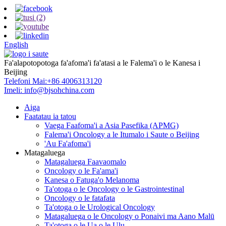
English
Fa'alapotopotoga fa'afoma'i fa'atasi a le Falema'i o le Kanesa i
Beijing
Telefoni Mai:
+86 4006313120
Imeli:
info@bjsohchina.com
Aiga
Faatatau ia tatou
Vaega Faafoma'i a Asia Pasefika (APMG)
Falema'i Oncology a le Itumalo i Saute o Beijing
'Au Fa'afoma'i
Matagaluega
Matagaluega Faavaomalo
Oncology o le Fa'ama'i
Kanesa o Fatuga'o Melanoma
Ta'otoga o le Oncology o le Gastrointestinal
Oncology o le fatafata
Ta'otoga o le Urological Oncology
Matagaluega o le Oncology o Ponaivi ma Aano Malū
Ta'otoga o le Ua o le Ulu