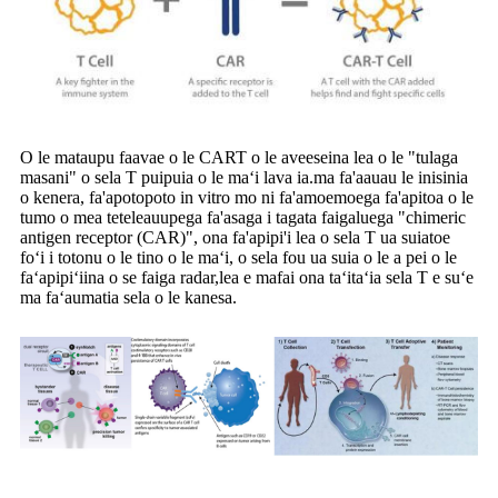
O le mataupu faavae o le CART o le aveeseina lea o le "tulaga
masani" o sela T puipuia o le maʻi lava ia.
ma fa'aauau le inisinia
o kenera, fa'apotopoto in vitro mo ni fa'amoemoega fa'apitoa o le
tumo o mea tetele
auupega fa'asaga i tagata faigaluega "chimeric
antigen receptor (CAR)", ona fa'apipi'i lea o sela T ua suia
toe
foʻi i totonu o le tino o le maʻi, o sela fou ua suia o le a pei o le
faʻapipiʻiina o se faiga radar,
lea e mafai ona taʻitaʻia sela T e suʻe
ma faʻaumatia sela o le kanesa.