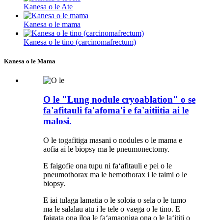
Kanesa o le Ate
Kanesa o le mama
Kanesa o le tino (carcinomafrectum)
Kanesa o le Mama
O le "Lung nodule cryoablation" o se
fa'afitauli fa'afoma'i e fa'aitiitia ai le
malosi.
O le togafitiga masani o nodules o le mama e
aofia ai le biopsy ma le pneumonectomy.
E faigofie ona tupu ni faʻafitauli e pei o le
pneumothorax ma le hemothorax i le taimi o le
biopsy.
E iai tulaga lamatia o le soloia o sela o le tumo
ma le salalau atu i le tele o vaega o le tino. E
faigata ona iloa le faʻamaoniga ona o le laʻititi o