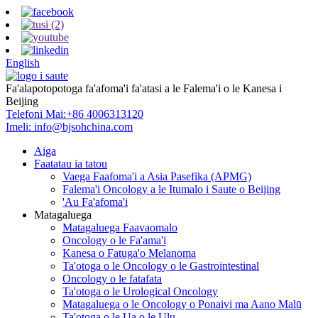
English
Fa'alapotopotoga fa'afoma'i fa'atasi a le Falema'i o le Kanesa i
Beijing
Telefoni Mai:
+86 4006313120
Imeli:
info@bjsohchina.com
Aiga
Faatatau ia tatou
Vaega Faafoma'i a Asia Pasefika (APMG)
Falema'i Oncology a le Itumalo i Saute o Beijing
'Au Fa'afoma'i
Matagaluega
Matagaluega Faavaomalo
Oncology o le Fa'ama'i
Kanesa o Fatuga'o Melanoma
Ta'otoga o le Oncology o le Gastrointestinal
Oncology o le fatafata
Ta'otoga o le Urological Oncology
Matagaluega o le Oncology o Ponaivi ma Aano Malū
Ta'otoga o le Ua o le Ulu