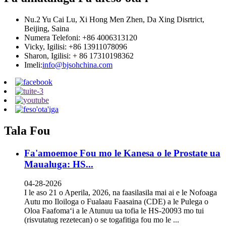
Nu.2 Yu Cai Lu, Xi Hong Men Zhen, Da Xing Disrtrict,
Beijing, Saina
Numera Telefoni: +86 4006313120
Vicky, Igilisi: +86 13911078096
Sharon, Igilisi: + 86 17310198362
Imeli:
info@bjsohchina.com
Tala Fou
Fa'amoemoe Fou mo le Kanesa o le Prostate ua
Maualuga: HS...
04-28-2026
I le aso 21 o Aperila, 2026, na faasilasila mai ai e le Nofoaga
Autu mo Iloiloga o Fualaau Faasaina (CDE) a le Pulega o
Oloa Faafomaʻi a le Atunuu ua tofia le HS-20093 mo tui
(risvutatug rezetecan) o se togafitiga fou mo le ...