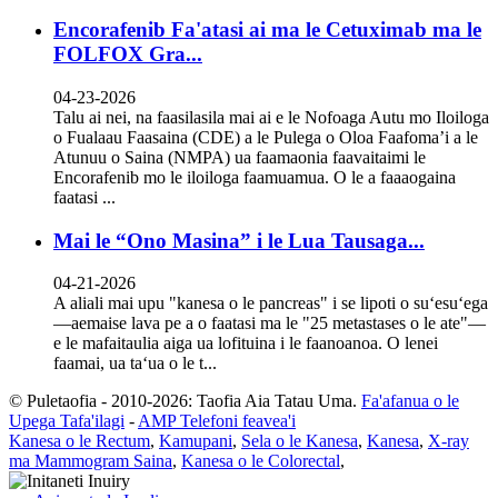
Encorafenib Fa'atasi ai ma le Cetuximab ma le
FOLFOX Gra...
04-23-2026
Talu ai nei, na faasilasila mai ai e le Nofoaga Autu mo Iloiloga
o Fualaau Faasaina (CDE) a le Pulega o Oloa Faafoma’i a le
Atunuu o Saina (NMPA) ua faamaonia faavaitaimi le
Encorafenib mo le iloiloga faamuamua. O le a faaaogaina
faatasi ...
Mai le “Ono Masina” i le Lua Tausaga...
04-21-2026
A aliali mai upu "kanesa o le pancreas" i se lipoti o suʻesuʻega
—aemaise lava pe a o faatasi ma le "25 metastases o le ate"—
e le mafaitaulia aiga ua lofituina i le faanoanoa. O lenei
faamai, ua taʻua o le t...
© Puletaofia - 2010-2026: Taofia Aia Tatau Uma.
Fa'afanua o le
Upega Tafa'ilagi
-
AMP Telefoni feavea'i
Kanesa o le Rectum
,
Kamupani
,
Sela o le Kanesa
,
Kanesa
,
X-ray
ma Mammogram Saina
,
Kanesa o le Colorectal
,