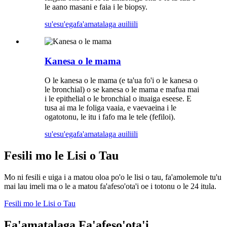
le aano masani e faia i le biopsy.
su'esu'ega
fa'amatalaga auiliili
Kanesa o le mama
O le kanesa o le mama (e ta'ua fo'i o le kanesa o
le bronchial) o se kanesa o le mama e mafua mai
i le epithelial o le bronchial o ituaiga eseese. E
tusa ai ma le foliga vaaia, e vaevaeina i le
ogatotonu, le itu i fafo ma le tele (fefiloi).
su'esu'ega
fa'amatalaga auiliili
Fesili mo le Lisi o Tau
Mo ni fesili e uiga i a matou oloa po'o le lisi o tau, fa'amolemole tu'u
mai lau imeli ma o le a matou fa'afeso'ota'i oe i totonu o le 24 itula.
Fesili mo le Lisi o Tau
Fa'amatalaga Fa'afeso'ota'i