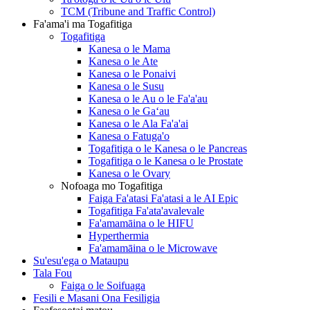
TCM (Tribune and Traffic Control)
Fa'ama'i ma Togafitiga
Togafitiga
Kanesa o le Mama
Kanesa o le Ate
Kanesa o le Ponaivi
Kanesa o le Susu
Kanesa o le Au o le Fa'a'au
Kanesa o le Gaʻau
Kanesa o le Ala Fa'a'ai
Kanesa o Fatuga'o
Togafitiga o le Kanesa o le Pancreas
Togafitiga o le Kanesa o le Prostate
Kanesa o le Ovary
Nofoaga mo Togafitiga
Faiga Fa'atasi Fa'atasi a le AI Epic
Togafitiga Fa'ata'avalevale
Fa'amamāina o le HIFU
Hyperthermia
Fa'amamāina o le Microwave
Su'esu'ega o Mataupu
Tala Fou
Faiga o le Soifuaga
Fesili e Masani Ona Fesiligia