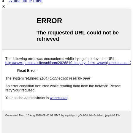
Auina atu le Imeli
x