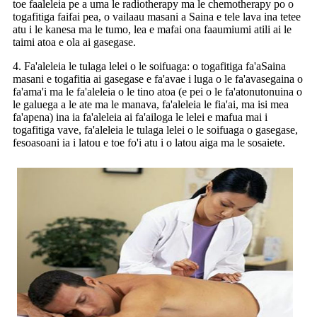
toe faaleleia pe a uma le radiotherapy ma le chemotherapy po o
togafitiga faifai pea, o vailaau masani a Saina e tele lava ina tetee
atu i le kanesa ma le tumo, lea e mafai ona faaumiumi atili ai le
taimi atoa e ola ai gasegase.
4. Fa'aleleia le tulaga lelei o le soifuaga: o togafitiga fa'aSaina
masani e togafitia ai gasegase e fa'avae i luga o le fa'avasegaina o
fa'ama'i ma le fa'aleleia o le tino atoa (e pei o le fa'atonutonuina o
le galuega a le ate ma le manava, fa'aleleia le fia'ai, ma isi mea
fa'apena) ina ia fa'aleleia ai fa'ailoga le lelei e mafua mai i
togafitiga vave, fa'aleleia le tulaga lelei o le soifuaga o gasegase,
fesoasoani ia i latou e toe fo'i atu i o latou aiga ma le sosaiete.