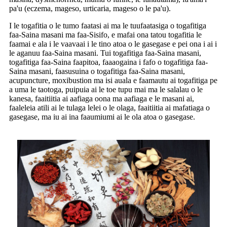
pa'u (eczema, mageso, urticaria, mageso o le pa'u).
I le togafitia o le tumo faatasi ai ma le tuufaatasiga o togafitiga
faa-Saina masani ma faa-Sisifo, e mafai ona tatou togafitia le
faamai e ala i le vaavaai i le tino atoa o le gasegase e pei ona i ai i
le aganuu faa-Saina masani. Tui togafitiga faa-Saina masani,
togafitiga faa-Saina faapitoa, faaaogaina i fafo o togafitiga faa-
Saina masani, faasusuina o togafitiga faa-Saina masani,
acupuncture, moxibustion ma isi auala e faamautu ai togafitiga pe
a uma le taotoga, puipuia ai le toe tupu mai ma le salalau o le
kanesa, faaitiitia ai aafiaga oona ma aafiaga e le masani ai,
faaleleia atili ai le tulaga lelei o le olaga, faaitiitia ai mafatiaga o
gasegase, ma iu ai ina faaumiumi ai le ola atoa o gasegase.