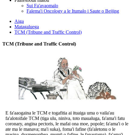
Faafesootai matou
Sui Fa'avaomalo
Falema'i Oncology a le Itumalo i Saute o Beijing
Aiga
Matagaluega
TCM (Tribune and Traffic Control)
TCM (Tribune and Traffic Control)
E fa'aaogaina le TCM e togafitia ai ituaiga uma o vaila'au
fa'alotoifale TCM (tiga ulu, niniva, toto maualuga, fa'ama'i fatu
coronary, angina pectoris, le mafai ona moe, popole; fa'ama'i o le
ate ma le manava; ma'i suka), foma'i fafine (fa'aletonu o le
masina, dysmenorrhea, mumū o fafine, le fanautama), fa'ama'i