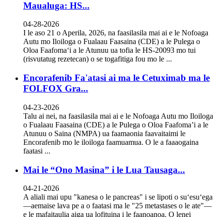
Maualuga: HS...
04-28-2026
I le aso 21 o Aperila, 2026, na faasilasila mai ai e le Nofoaga
Autu mo Iloiloga o Fualaau Faasaina (CDE) a le Pulega o
Oloa Faafomaʻi a le Atunuu ua tofia le HS-20093 mo tui
(risvutatug rezetecan) o se togafitiga fou mo le ...
Encorafenib Fa'atasi ai ma le Cetuximab ma le
FOLFOX Gra...
04-23-2026
Talu ai nei, na faasilasila mai ai e le Nofoaga Autu mo Iloiloga
o Fualaau Faasaina (CDE) a le Pulega o Oloa Faafoma’i a le
Atunuu o Saina (NMPA) ua faamaonia faavaitaimi le
Encorafenib mo le iloiloga faamuamua. O le a faaaogaina
faatasi ...
Mai le “Ono Masina” i le Lua Tausaga...
04-21-2026
A aliali mai upu "kanesa o le pancreas" i se lipoti o suʻesuʻega
—aemaise lava pe a o faatasi ma le "25 metastases o le ate"—
e le mafaitaulia aiga ua lofituina i le faanoanoa. O lenei