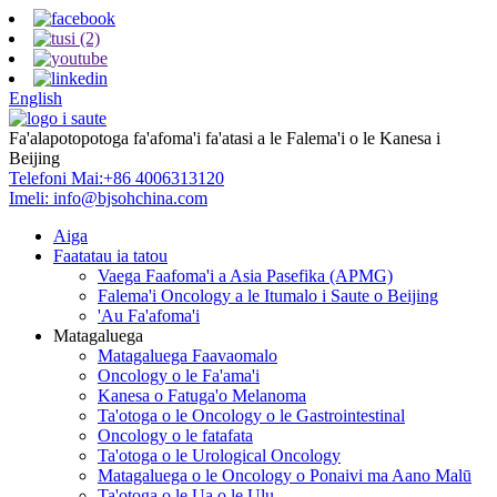
English
Fa'alapotopotoga fa'afoma'i fa'atasi a le Falema'i o le Kanesa i
Beijing
Telefoni Mai:
+86 4006313120
Imeli:
info@bjsohchina.com
Aiga
Faatatau ia tatou
Vaega Faafoma'i a Asia Pasefika (APMG)
Falema'i Oncology a le Itumalo i Saute o Beijing
'Au Fa'afoma'i
Matagaluega
Matagaluega Faavaomalo
Oncology o le Fa'ama'i
Kanesa o Fatuga'o Melanoma
Ta'otoga o le Oncology o le Gastrointestinal
Oncology o le fatafata
Ta'otoga o le Urological Oncology
Matagaluega o le Oncology o Ponaivi ma Aano Malū
Ta'otoga o le Ua o le Ulu