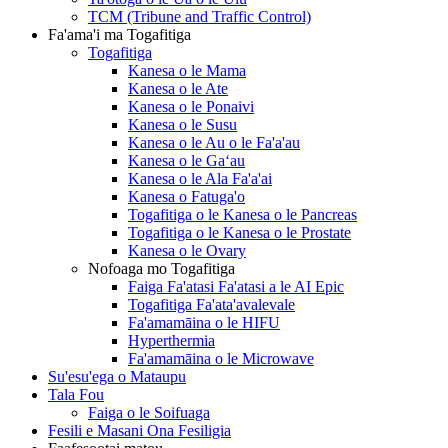
TCM (Tribune and Traffic Control)
Fa'ama'i ma Togafitiga
Togafitiga
Kanesa o le Mama
Kanesa o le Ate
Kanesa o le Ponaivi
Kanesa o le Susu
Kanesa o le Au o le Fa'a'au
Kanesa o le Gaʻau
Kanesa o le Ala Fa'a'ai
Kanesa o Fatuga'o
Togafitiga o le Kanesa o le Pancreas
Togafitiga o le Kanesa o le Prostate
Kanesa o le Ovary
Nofoaga mo Togafitiga
Faiga Fa'atasi Fa'atasi a le AI Epic
Togafitiga Fa'ata'avalevale
Fa'amamāina o le HIFU
Hyperthermia
Fa'amamāina o le Microwave
Su'esu'ega o Mataupu
Tala Fou
Faiga o le Soifuaga
Fesili e Masani Ona Fesiligia