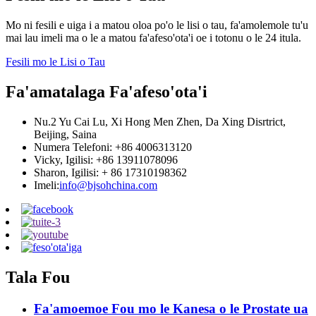
Mo ni fesili e uiga i a matou oloa po'o le lisi o tau, fa'amolemole tu'u
mai lau imeli ma o le a matou fa'afeso'ota'i oe i totonu o le 24 itula.
Fesili mo le Lisi o Tau
Fa'amatalaga Fa'afeso'ota'i
Nu.2 Yu Cai Lu, Xi Hong Men Zhen, Da Xing Disrtrict,
Beijing, Saina
Numera Telefoni: +86 4006313120
Vicky, Igilisi: +86 13911078096
Sharon, Igilisi: + 86 17310198362
Imeli:
info@bjsohchina.com
Tala Fou
Fa'amoemoe Fou mo le Kanesa o le Prostate ua