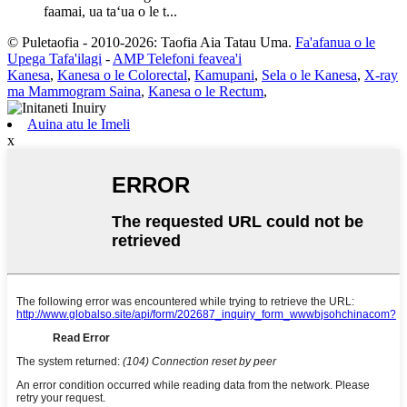
faamai, ua taʻua o le t...
© Puletaofia - 2010-2026: Taofia Aia Tatau Uma.
Fa'afanua o le
Upega Tafa'ilagi
-
AMP Telefoni feavea'i
Kanesa
,
Kanesa o le Colorectal
,
Kamupani
,
Sela o le Kanesa
,
X-ray
ma Mammogram Saina
,
Kanesa o le Rectum
,
Auina atu le Imeli
x