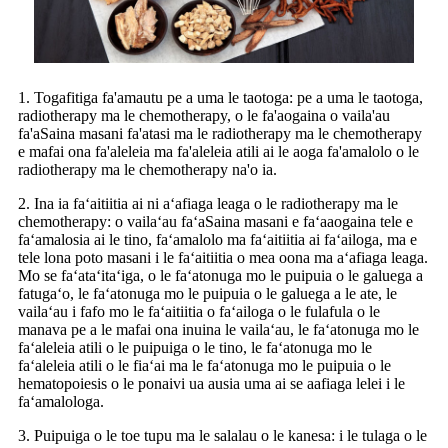
1. Togafitiga fa'amautu pe a uma le taotoga: pe a uma le taotoga,
radiotherapy ma le chemotherapy, o le fa'aogaina o vaila'au
fa'aSaina masani fa'atasi ma le radiotherapy ma le chemotherapy
e mafai ona fa'aleleia ma fa'aleleia atili ai le aoga fa'amalolo o le
radiotherapy ma le chemotherapy na'o ia.
2. Ina ia faʻaitiitia ai ni aʻafiaga leaga o le radiotherapy ma le
chemotherapy: o vailaʻau faʻaSaina masani e faʻaaogaina tele e
faʻamalosia ai le tino, faʻamalolo ma faʻaitiitia ai faʻailoga, ma e
tele lona poto masani i le faʻaitiitia o mea oona ma aʻafiaga leaga.
Mo se faʻataʻitaʻiga, o le faʻatonuga mo le puipuia o le galuega a
fatugaʻo, le faʻatonuga mo le puipuia o le galuega a le ate, le
vailaʻau i fafo mo le faʻaitiitia o faʻailoga o le fulafula o le
manava pe a le mafai ona inuina le vailaʻau, le faʻatonuga mo le
faʻaleleia atili o le puipuiga o le tino, le faʻatonuga mo le
faʻaleleia atili o le fiaʻai ma le faʻatonuga mo le puipuia o le
hematopoiesis o le ponaivi ua ausia uma ai se aafiaga lelei i le
faʻamalologa.
3. Puipuiga o le toe tupu ma le salalau o le kanesa: i le tulaga o le